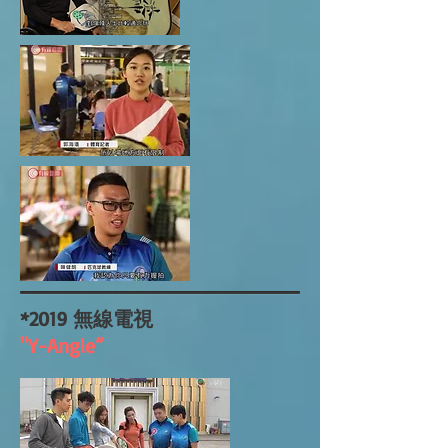
*2019
無線電視
"Y-Angle”