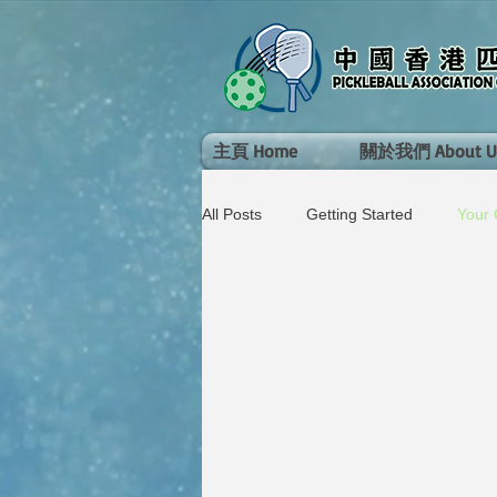
主頁 Home
關於我們 About U
All Posts
Getting Started
Your